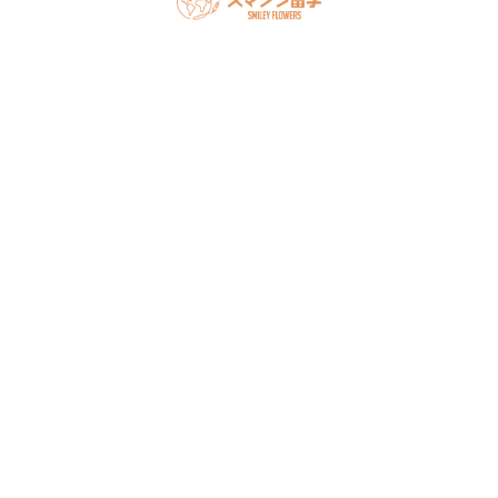
スマフラとは
留学の流れ
サポート内容
オーストラリア留学
カナダ留学
アメリカ留学
フィリピン留学
セミナー情報
オンライン相談
お申し込み
よくある質問
ブログ
お問い合わせ
アクセス
法人概要