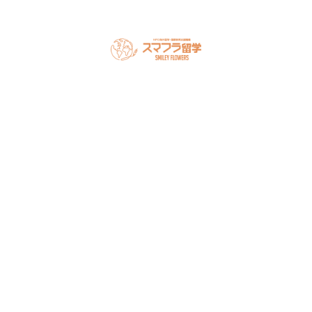
スマフラとは
留学の流れ
サポート内容
オーストラリア留学
カナダ留学
アメリカ留学
フィリピン留学
セミナー情報
オンライン相談
お申し込み
よくある質問
ブログ
お問い合わせ