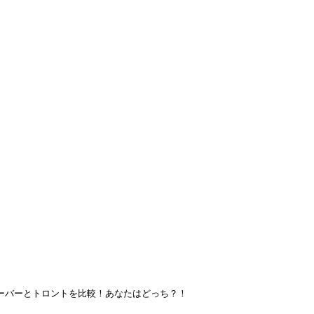
渡航先
▾
キングホリデー
よくある質問
ブログ
ブログ
ンクーバーとトロントを比較！あ
2016年7月8日
クーバーとトロントを比較！あなたはどっち？！