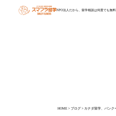
NPO法人だから、留学相談は何度でも無料
HOME
スマフラ留学とは
休学留学
ワー
カナダ留学、バ
HOME
>
ブログ
> カナダ留学、バン