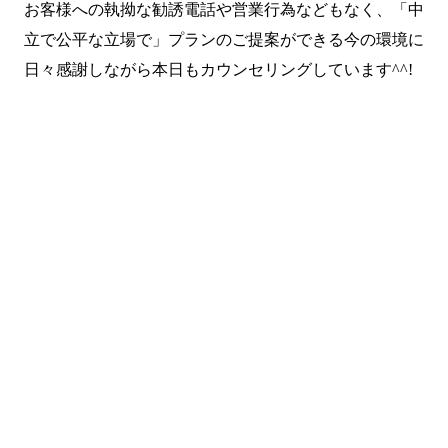
お客様への執拗な勧誘電話や営業行為などもなく、「中
立で公平な立場で」プランのご提案ができる今の環境に
日々感謝しながら本日もカウンセリングしています^^!
まずは無料で相談してみません
か？
留学・ワーキングホリデーのことなら何でもお気軽にご相
談ください。
NPO法人だから、留学相談は何度でも無料。安心してご相
談ください。