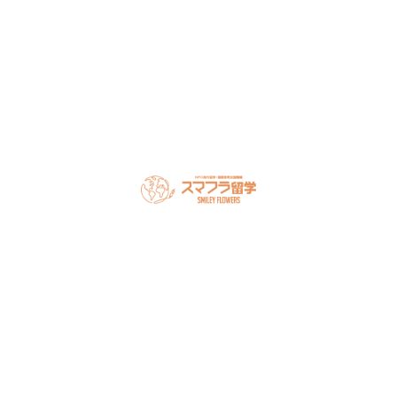
LINEで無料相談
オンライン相談を予約
スマフラとは
留学の流れ
サポート内容
オーストラリア留学
カナダ留学
アメリカ留学
フィリピン留学