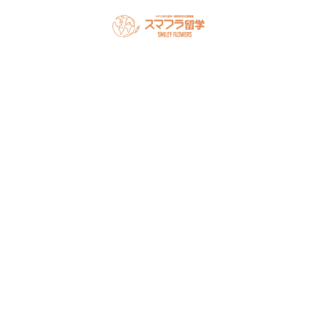
スマフラとは
留学の流れ
サポート内容
オーストラリア留学
カナダ留学
アメリカ留学
フィリピン留学
セミナー情報
オンライン相談
お申し込み
よくある質問
ブログ
お問い合わせ
アクセス