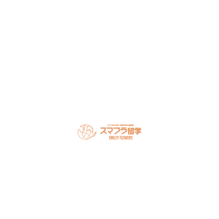
談ください。
LINEで無料相談
オンライン相談を予約
スマフラとは
留学の流れ
サポート内容
オーストラリア留学
カナダ留学