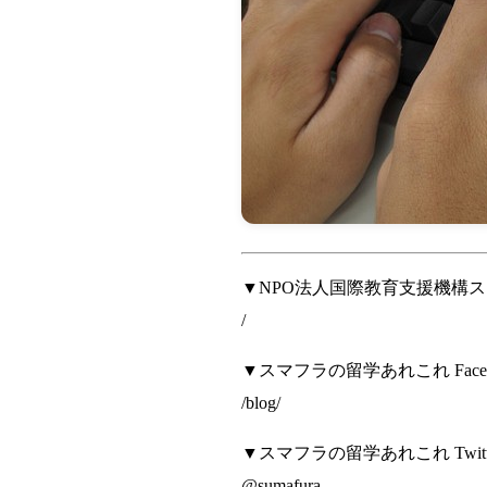
▼NPO法人国際教育支援機構
/
▼スマフラの留学あれこれ Face
/blog/
▼スマフラの留学あれこれ Twit
@sumafura