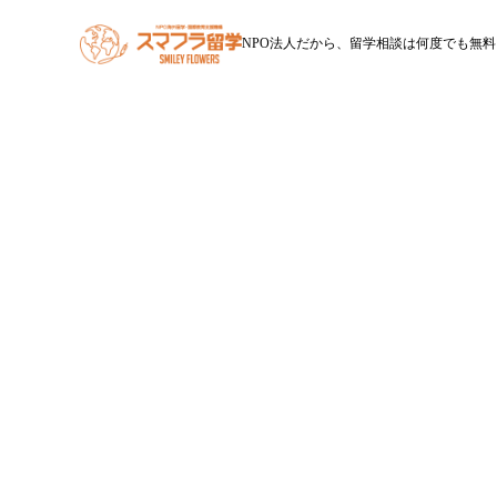
NPO法人だから、留学相談は何度でも無料
HOME
スマフラ留学とは
休学留学
ワー
【新人カウンセラー山下の一