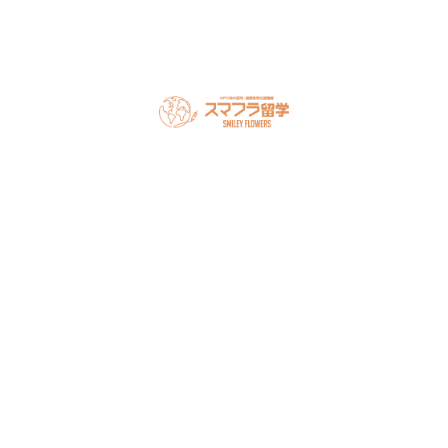
スマフラとは
留学の流れ
サポート内容
オーストラリア留学
カナダ留学
アメリカ留学
フィリピン留学
セミナー情報
オンライン相談
お申し込み
よくある質問