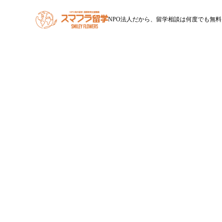
NPO法人だから、留学相談は何度でも無料
HOME
スマフラ留学とは
休学留学
ワー
現地でワーキングホリデービ
在美容