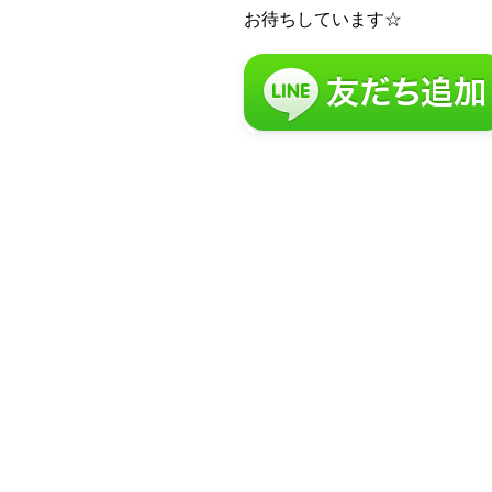
お待ちしています☆
留
N