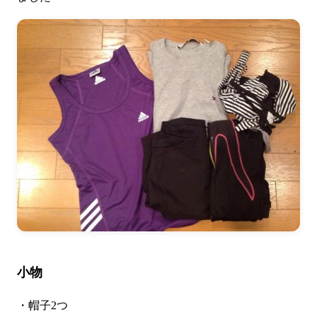
小物
・帽子2つ