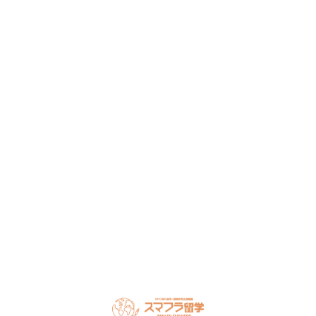
まずは無料で相談してみません
か？
留学・ワーキングホリデーのことなら何でもお気軽にご相
談ください。
NPO法人だから、留学相談は何度でも無料。安心してご相
談ください。
LINEで無料相談
オンライン相談を予約