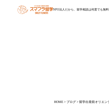
NPO法人だから、留学相談は何度でも無料
HOME
スマフラ留学とは
休学留学
ワー
HOME
>
ブログ
> 留学出発前オリエン