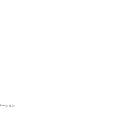
渡航先
▾
キングホリデー
よくある質問
ブログ
ブログ
留学出発前オリエンテーション
2015年2月28日
テーション