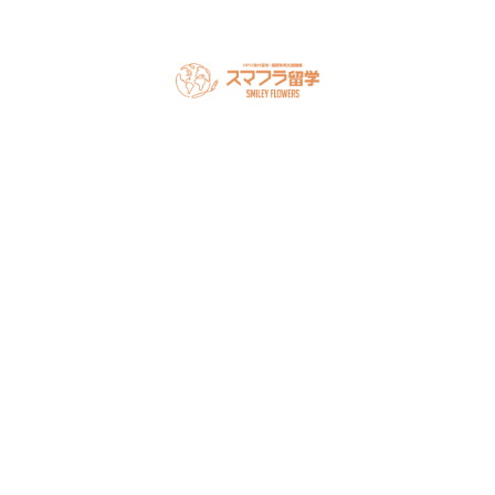
スマフラとは
留学の流れ
サポート内容
オーストラリア留学
カナダ留学
アメリカ留学
フィリピン留学
セミナー情報
オンライン相談
お申し込み
よくある質問
ブログ
お問い合わせ