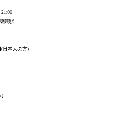
21:00
薬院駅
円(日本人の方)
り