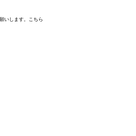
願いします。
こちら
まずは無料で相談してみませんか？
学・ワーキングホリデーのことなら何でもお気軽にご相談くださ
PO法人だから、留学相談は何度でも無料。安心してご相談くださ
LINEで無料相談
オンライン相談を予約