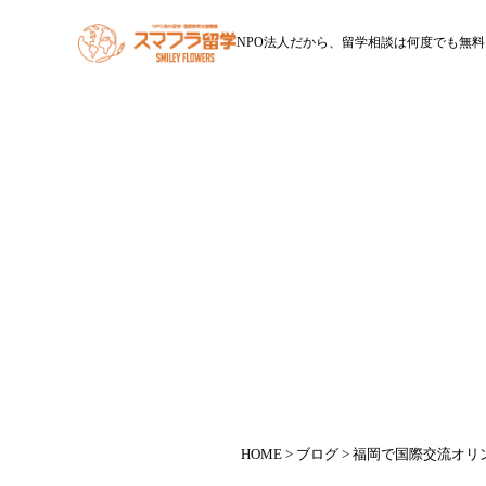
NPO法人だから、留学相談は何度でも無料
HOME
スマフラ留学とは
休学留学
ワー
HOME
>
ブログ
> 福岡で国際交流オリ