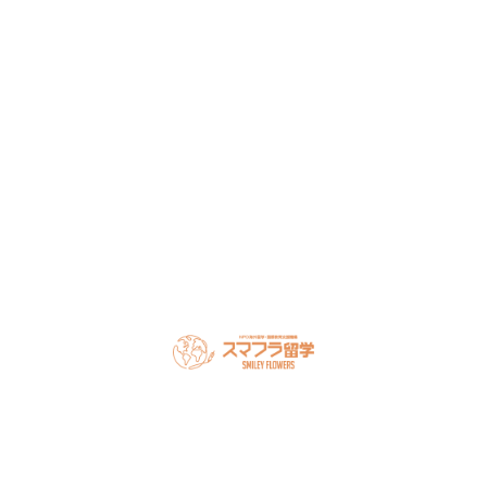
談ください。
NPO法人だから、留学相談は何度でも無料。安心してご相
談ください。
LINEで無料相談
オンライン相談を予約
スマフラとは
留学の流れ
サポート内容