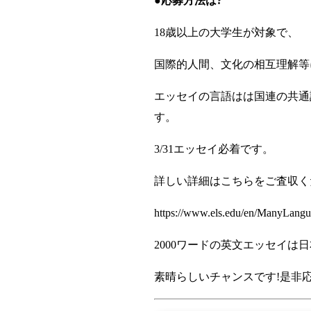
●応募方法は?
18歳以上の大学生が対象で、
国際的人間、文化の相互理解等に
エッセイの言語はは国連の共通
す。
3/31エッセイ必着です。
詳しい詳細はこちらをご査収く
https://www.els.edu/en/ManyLang
2000ワードの英文エッセイは日本
素晴らしいチャンスです!是非応