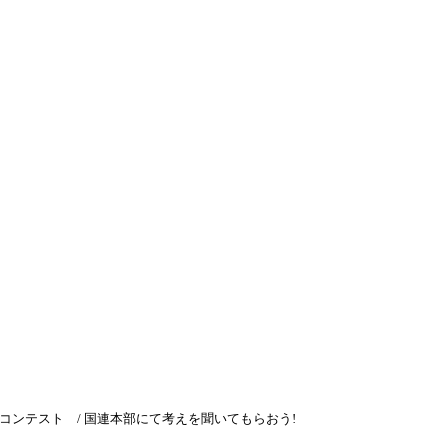
渡航先
▾
キングホリデー
よくある質問
ブログ
ブログ
セイコンテスト / 国連本部にて
2016年2月20日
セイコンテスト / 国連本部にて考えを聞いてもらおう!