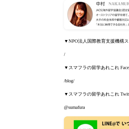
▼NPO法人国際教育支援機構
/
▼スマフラの留学あれこれ Face
/blog/
▼スマフラの留学あれこれ Twit
@sumafura