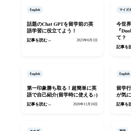
English
マイズ
話題のChat GPTを留学前の英
今世
語学習に役立てよう！
『Duol
て？
記事を読む
2023年6月1日
記事を
English
English
第一印象勝ち取る！超簡単に英
留学
語で自己紹介(留学時に使える♪)
が気
記事を読む
2020年11月10日
記事を