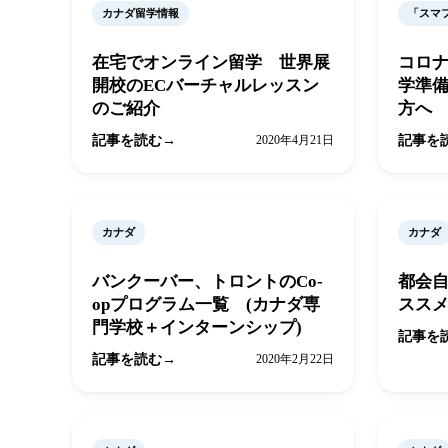
カナダ留学情報
「スマ
在宅でオンライン留学 世界展
コロ
開校のECバーチャルレッスン
学準
のご紹介
方へ
記事を読む
2020年4月21日
記事を
カナダ
カナダ
バンクーバー、トロントのCo-
都会
opプログラム一覧 (カナダ専
スス
門学校＋インターンシップ)
記事を
記事を読む
2020年2月22日