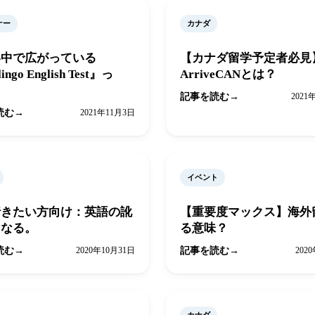
ナー
カナダ
界中で広がっている
【カナダ留学予定者必見
ingo English Test』っ
ArriveCANとは？
記事を読む
2021
読む
2021年11月3日
イベント
行きたい方向け：英語の訛
【重要度マックス】海外
になる。
る意味？
読む
2020年10月31日
記事を読む
202