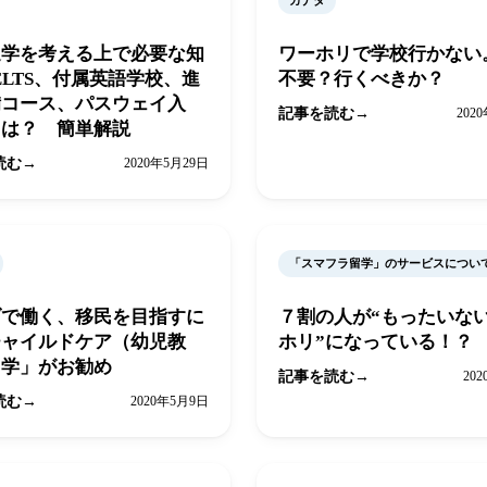
カナダ
進学を考える上で必要な知
ワーホリで学校行かない
ELTS、付属英語学校、進
不要？行くべきか？
備コース、パスウェイ入
記事を読む
202
とは？ 簡単解説
読む
2020年5月29日
「スマフラ留学」のサービスについ
ダで働く、移民を目指すに
７割の人が“もったいな
チャイルドケア（幼児教
ホリ”になっている！？
留学」がお勧め
記事を読む
20
読む
2020年5月9日