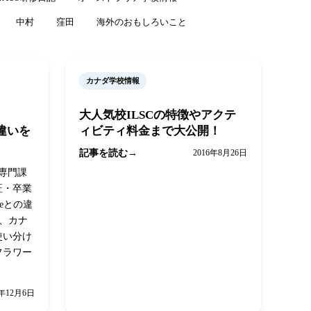
中村
窪田
海外のおもしろいこと
カナダ学校情報
大人気校ILSCの特徴やアクテ
との違いを
ィビティ料金まで大公開！
記事を読む
2016年8月26日
、専門課
証・卒業
reeとの違
係、カナ
使い分け
フラワー
8年12月6日