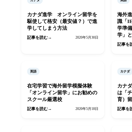
カナダ
英語
カナダ進学 オンライン留学を
海外
駆使して格安（最安値？）で進
識「I
学してしまう方法
学準
学」
記事を読む
2020年5月30日
記事を
英語
カナダ
在宅学習で海外留学模擬体験
カナ
「オンライン留学」にお勧めの
は「
スクール厳選校
育）
記事を読む
2020年5月18日
記事を