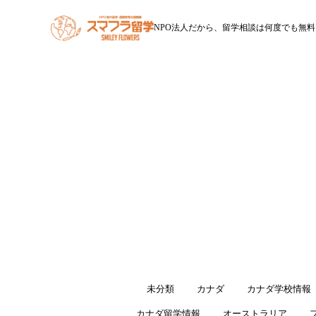
NPO法人だから、留学相談は何度でも無料
HOME
スマフラ留学とは
休学留学
ワー
すべて
未分類
カナダ
カナダ学校情報
カナダ留学情報
オーストラリア