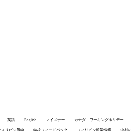
渡航先
▾
キングホリデー
よくある質問
ブログ
ブログ
留学・ワーキングホリデーに役立つ情報をお届けします
英語
English
マイズナー
カナダ ワーキングホリデー
フィリピン留学
学校フィードバック
フィリピン留学情報
中村の