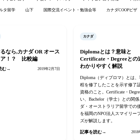
ルタ留学
山下
国際交流イベント・勉強会等
カナダCOOPビザ
カナダ
るなら,カナダ OR オース
Diplomaとは？意味と
リア！？ 比較編
Certificate・Degree
わかりやすく解説
読む
2019年2月7日
Diploma（ディプロマ）とは
程を修了したことを示す修了
資格のこと。Certificate・Deg
い、Bachelor（学士）との関
ダ・オーストラリア留学での
を福岡のNPO法人スマイリー
ズが解説します。
記事を読む
201