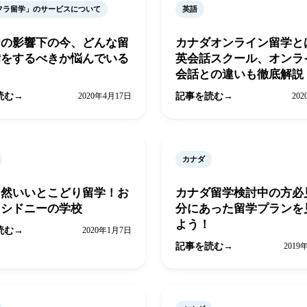
フラ留学」のサービスについて
英語
ナの影響下の今、どんな留
カナダオンライン留学
備をするべきか悩んでいる
英会話スクール、オンラ
会話との違いも徹底解説
読む
2020年4月17日
記事を読む
20
カナダ
自然いいとこどり留学！お
カナダ留学検討中の方必
メシドニーの学校
分にあった留学プランを
よう！
読む
2020年1月7日
記事を読む
2019