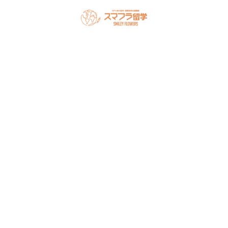
スマフラとは
留学の流れ
サポート内容
オーストラリア留学
カナダ留学
アメリカ留学
フィリピン留学
セミナー情報
オンライン相談
お申し込み
よくある質問
ブログ
お問い合わせ
アクセス
法人概要