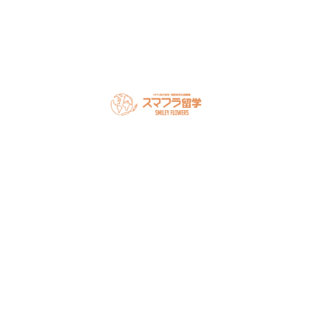
オンライン相談を予約
スマフラとは
留学の流れ
サポート内容
オーストラリア留学
カナダ留学
アメリカ留学
フィリピン留学
セミナー情報
オンライン相談
お申し込み