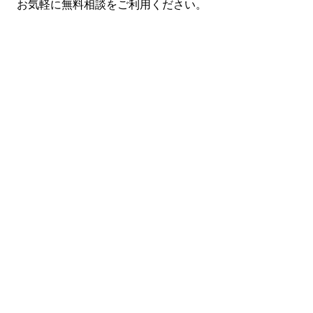
お気軽に無料相談をご利用ください。
まずは無料で相談してみません
か？
留学・ワーキングホリデーのことなら何でもお気軽にご相
談ください。
NPO法人だから、留学相談は何度でも無料。安心してご相
談ください。
LINEで無料相談