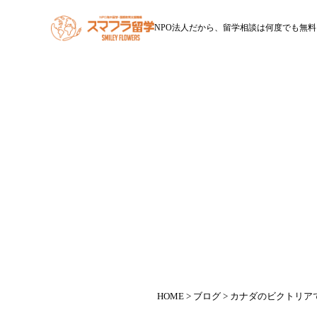
NPO法人だから、留学相談は何度でも無料
HOME
スマフラ留学とは
休学留学
ワー
カナ
HOME
>
ブログ
> カナダのビクトリア