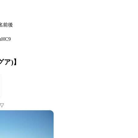
0名前後
wAuHC9
ングア)】
▽