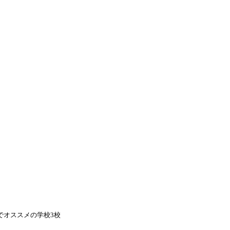
渡航先
▾
キングホリデー
よくある質問
ブログ
ブログ
ダのビクトリアでオススメの学
2018年9月7日
でオススメの学校3校