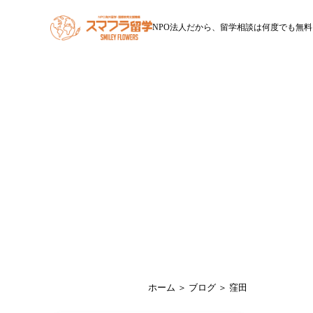
NPO法人だから、留学相談は何度でも無料
HOME
スマフラ留学とは
休学留学
ワー
ホーム
＞
ブログ
＞ 窪田