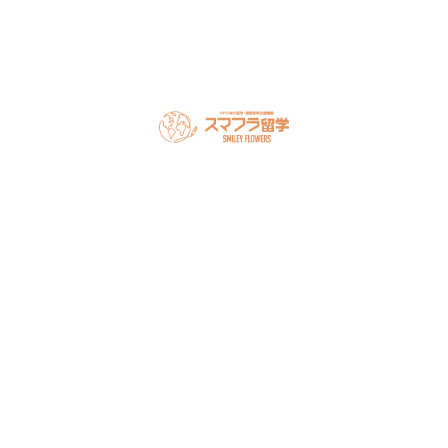
スマフラとは
留学の流れ
サポート内容
オーストラリア留学
カナダ留学
アメリカ留学
フィリピン留学
セミナー情報
オンライン相談
お申し込み
よくある質問