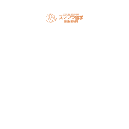
スマフラとは
留学の流れ
サポート内容
オーストラリア留学
カナダ留学
アメリカ留学
フィリピン留学
セミナー情報
オンライン相談
お申し込み
よくある質問
ブログ
お問い合わせ