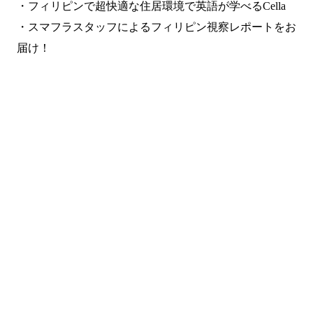
・
フィリピンで超快適な住居環境で英語が学べるCella
・
スマフラスタッフによるフィリピン視察レポートをお
届け！
まずは無料で相談してみません
か？
留学・ワーキングホリデーのことなら何でもお気軽にご相
談ください。
NPO法人だから、留学相談は何度でも無料。安心してご相
談ください。