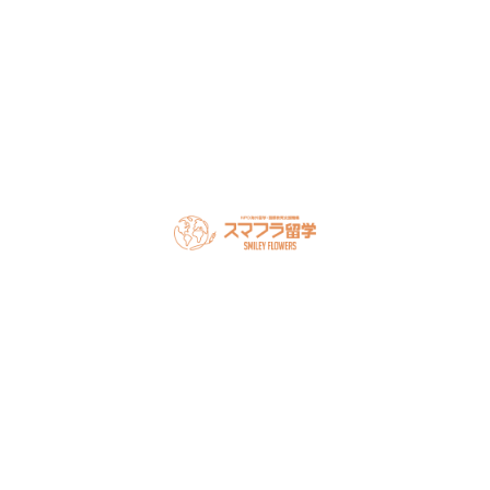
LINEで無料相談
オンライン相談を予約
スマフラとは
留学の流れ
サポート内容
オーストラリア留学
カナダ留学
アメリカ留学
フィリピン留学