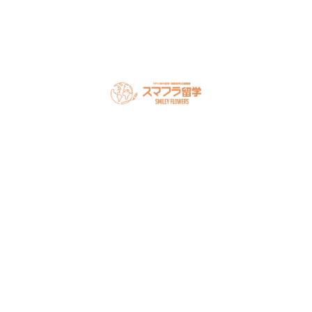
オンライン相談を予約
スマフラとは
留学の流れ
サポート内容
オーストラリア留学
カナダ留学
アメリカ留学
フィリピン留学
セミナー情報
オンライン相談
お申し込み
よくある質問