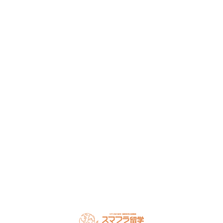
まずは無料で相談してみません
か？
留学・ワーキングホリデーのことなら何でもお気軽にご相
談ください。
NPO法人だから、留学相談は何度でも無料。安心してご相
談ください。
LINEで無料相談
オンライン相談を予約