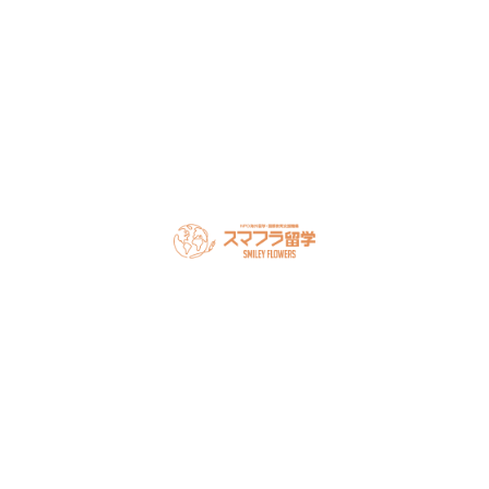
LINEで無料相談
オンライン相談を予約
スマフラとは
留学の流れ
サポート内容
オーストラリア留学
カナダ留学
アメリカ留学
フィリピン留学