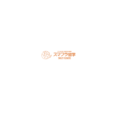
LINEで無料相談
オンライン相談を予約
スマフラとは
留学の流れ
サポート内容
オーストラリア留学
カナダ留学
アメリカ留学
フィリピン留学
セミナー情報