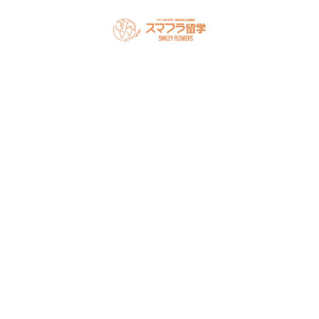
スマフラとは
留学の流れ
サポート内容
オーストラリア留学
カナダ留学
アメリカ留学
フィリピン留学
セミナー情報
オンライン相談
お申し込み
よくある質問
ブログ
お問い合わせ
アクセス