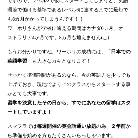
ですので、レベル2で仮にスタートしてしまうと、英語
環境で働ける基準であるレベル6に達するまでに最短で
も
8カ月
かかってしまうんです！！
ワーホリさんが学校に通える期間はカナダ6ヵ月、オー
ストラリア4か月です。8カ月も通えません(;_;)
もうお分かりですね。ワーホリの成功には、「
日本での
英語学習
」も大きなカギとなります！
せっかく準備期間があるのなら、今の英語力を少しでも
上げておき、現地でより上のクラスからスタートする事
がとても大事です。
留学を決意したその日から、すでにあなたの留学はスタ
ートしていますよ！
スマフラでは
毎週開催の英会話通い放題
の為、
２年前
か
ら準備を始める方もたくさんいらっしゃいます。