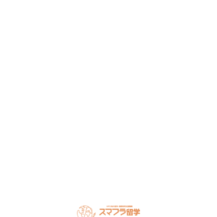
まずは無料で相談してみません
か？
留学・ワーキングホリデーのことなら何でもお気軽にご相
談ください。
NPO法人だから、留学相談は何度でも無料。安心してご相
談ください。
LINEで無料相談
オンライン相談を予約