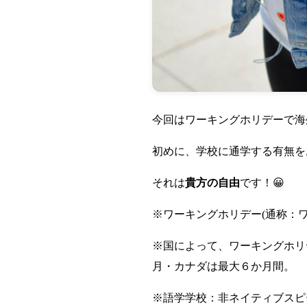
今回はワーキングホリデーで海
初めに、学校に通学する有無を
それは
貴方の自由
です！😀
※ワーキングホリデー(通称：
※国によって、ワーキングホリ
月・カナダは最大６か月間。
※語学学校：非ネイティブスピ