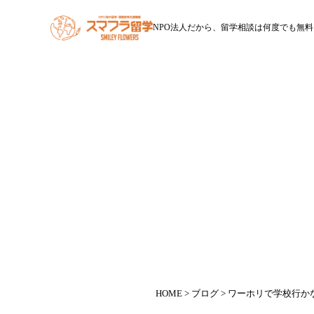
NPO法人だから、留学相談は何度でも無料
HOME
スマフラ留学とは
休学留学
ワー
ワーホリ
HOME
>
ブログ
> ワーホリで学校行