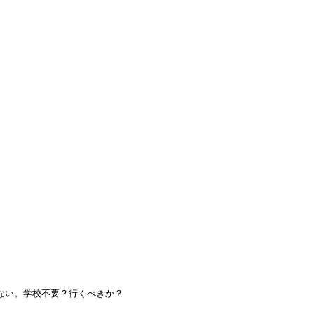
渡航先
▾
キングホリデー
よくある質問
ブログ
ブログ
で学校行かない。学校不要？行
2020年5月23日
かない。学校不要？行くべきか？