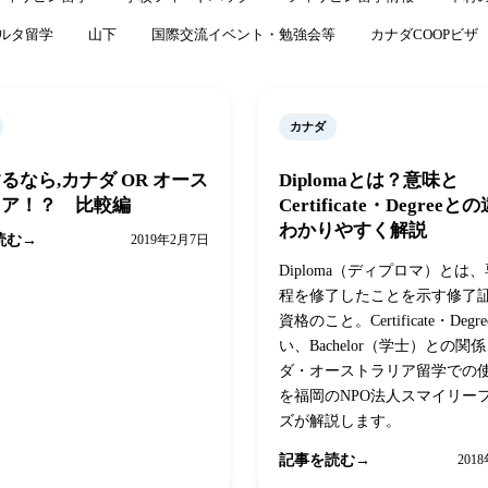
ルタ留学
山下
国際交流イベント・勉強会等
カナダCOOPビザ
カナダ
るなら,カナダ OR オース
Diplomaとは？意味と
リア！？ 比較編
Certificate・Degree
わかりやすく解説
読む
2019年2月7日
Diploma（ディプロマ）とは
程を修了したことを示す修了
資格のこと。Certificate・Deg
い、Bachelor（学士）との関
ダ・オーストラリア留学での
を福岡のNPO法人スマイリー
ズが解説します。
記事を読む
201