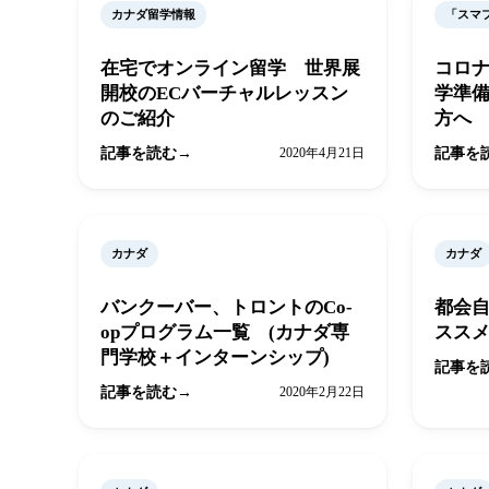
カナダ留学情報
「スマ
在宅でオンライン留学 世界展
コロ
開校のECバーチャルレッスン
学準
のご紹介
方へ
記事を読む
2020年4月21日
記事を
カナダ
カナダ
バンクーバー、トロントのCo-
都会
opプログラム一覧 (カナダ専
スス
門学校＋インターンシップ)
記事を
記事を読む
2020年2月22日