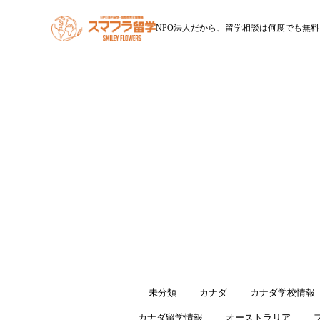
NPO法人だから、留学相談は何度でも無料
HOME
スマフラ留学とは
休学留学
ワー
すべて
未分類
カナダ
カナダ学校情報
カナダ留学情報
オーストラリア