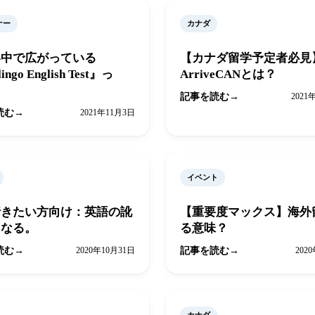
ナー
カナダ
界中で広がっている
【カナダ留学予定者必見
ingo English Test』っ
ArriveCANとは？
記事を読む
2021
読む
2021年11月3日
イベント
行きたい方向け：英語の訛
【重要度マックス】海外
になる。
る意味？
読む
2020年10月31日
記事を読む
202