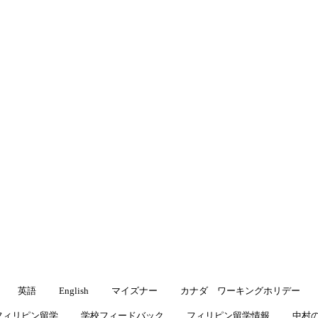
渡航先
▾
キングホリデー
よくある質問
ブログ
ブログ
留学・ワーキングホリデーに役立つ情報をお届けします
英語
English
マイズナー
カナダ ワーキングホリデー
フィリピン留学
学校フィードバック
フィリピン留学情報
中村の