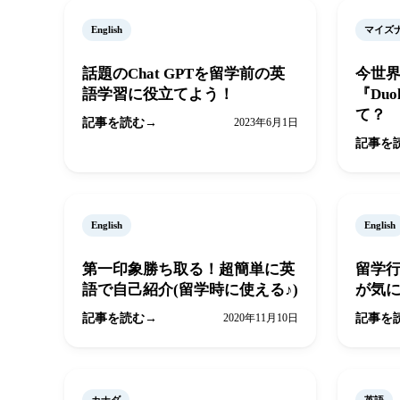
English
マイズ
話題のChat GPTを留学前の英
今世
語学習に役立てよう！
『Duol
て？
記事を読む
2023年6月1日
記事を
English
English
第一印象勝ち取る！超簡単に英
留学
語で自己紹介(留学時に使える♪)
が気
記事を読む
2020年11月10日
記事を