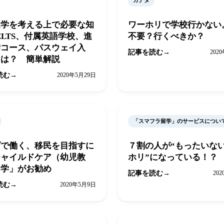
カナダ
進学を考える上で必要な知
ワーホリで学校行かない
ELTS、付属英語学校、進
不要？行くべきか？
備コース、パスウェイ入
記事を読む
202
とは？ 簡単解説
読む
2020年5月29日
「スマフラ留学」のサービスについ
ダで働く、移民を目指すに
７割の人が“もったいな
チャイルドケア（幼児教
ホリ”になっている！？
留学」がお勧め
記事を読む
20
読む
2020年5月9日