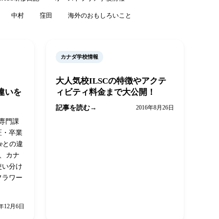
中村
窪田
海外のおもしろいこと
カナダ学校情報
大人気校ILSCの特徴やアクテ
との違いを
ィビティ料金まで大公開！
記事を読む
2016年8月26日
、専門課
証・卒業
reeとの違
係、カナ
使い分け
フラワー
8年12月6日