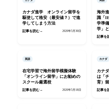
カナダ
英語
カナダ進学 オンライン留学を
海外
駆使して格安（最安値？）で進
識「I
学してしまう方法
学準
学」
記事を読む
2020年5月30日
記事を
英語
カナダ
在宅学習で海外留学模擬体験
カナ
「オンライン留学」にお勧めの
は「
スクール厳選校
育）
記事を読む
2020年5月18日
記事を