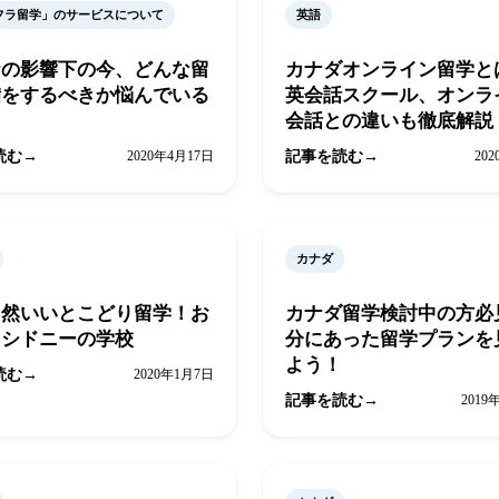
フラ留学」のサービスについて
英語
ナの影響下の今、どんな留
カナダオンライン留学
備をするべきか悩んでいる
英会話スクール、オンラ
会話との違いも徹底解説
読む
2020年4月17日
記事を読む
20
カナダ
自然いいとこどり留学！お
カナダ留学検討中の方必
メシドニーの学校
分にあった留学プランを
よう！
読む
2020年1月7日
記事を読む
2019