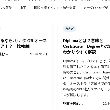
ルタ留学
山下
国際交流イベント・勉強会等
カナダCOOPビザ
カナダ
るなら,カナダ OR オース
Diplomaとは？意味と
リア！？ 比較編
Certificate・Degree
わかりやすく解説
読む
2019年2月7日
Diploma（ディプロマ）とは
程を修了したことを示す修了
資格のこと。Certificate・Deg
い、Bachelor（学士）との関
ダ・オーストラリア留学での
を福岡のNPO法人スマイリー
ズが解説します。
記事を読む
201