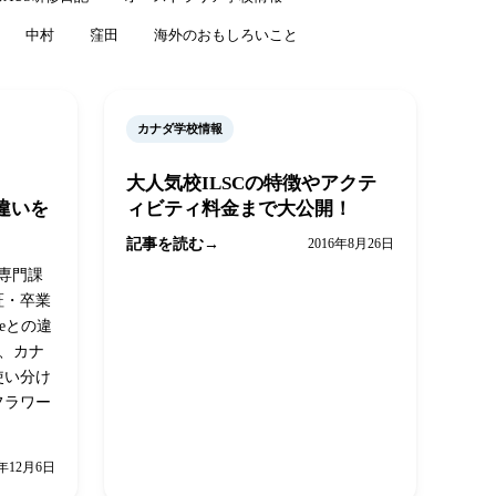
中村
窪田
海外のおもしろいこと
カナダ学校情報
大人気校ILSCの特徴やアクテ
との違いを
ィビティ料金まで大公開！
記事を読む
2016年8月26日
、専門課
証・卒業
reeとの違
係、カナ
使い分け
フラワー
8年12月6日