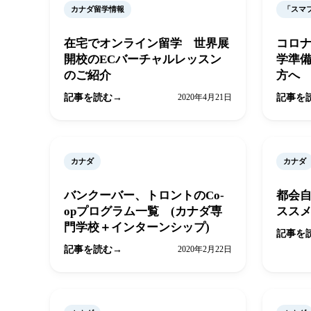
カナダ留学情報
「スマ
在宅でオンライン留学 世界展
コロ
開校のECバーチャルレッスン
学準
のご紹介
方へ
記事を読む
2020年4月21日
記事を
カナダ
カナダ
バンクーバー、トロントのCo-
都会
opプログラム一覧 (カナダ専
スス
門学校＋インターンシップ)
記事を
記事を読む
2020年2月22日