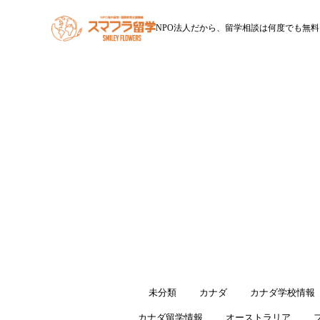
NPO法人だから、留学相談は何度でも無料
HOME
スマフラ留学とは
休学留学
ワー
すべて
未分類
カナダ
カナダ学校情報
カナダ留学情報
オーストラリア