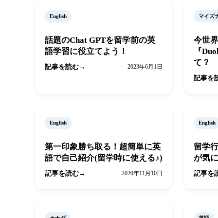
English
マイズ
話題のChat GPTを留学前の英
今世
語学習に役立てよう！
『Duol
て？
記事を読む
2023年6月1日
記事を
English
English
第一印象勝ち取る！超簡単に英
留学
語で自己紹介(留学時に使える♪)
が気
記事を読む
2020年11月10日
記事を