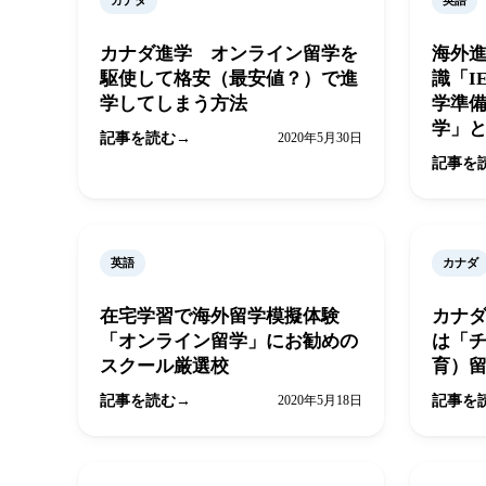
カナダ
英語
カナダ進学 オンライン留学を
海外
駆使して格安（最安値？）で進
識「I
学してしまう方法
学準
学」
記事を読む
2020年5月30日
記事を
英語
カナダ
在宅学習で海外留学模擬体験
カナ
「オンライン留学」にお勧めの
は「
スクール厳選校
育）
記事を読む
2020年5月18日
記事を