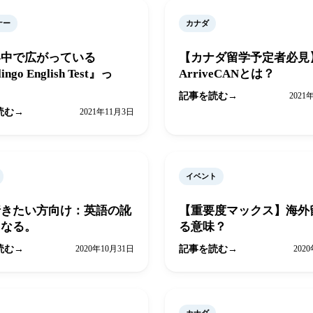
ナー
カナダ
界中で広がっている
【カナダ留学予定者必見
ingo English Test』っ
ArriveCANとは？
記事を読む
2021
読む
2021年11月3日
イベント
行きたい方向け：英語の訛
【重要度マックス】海外
になる。
る意味？
読む
2020年10月31日
記事を読む
202