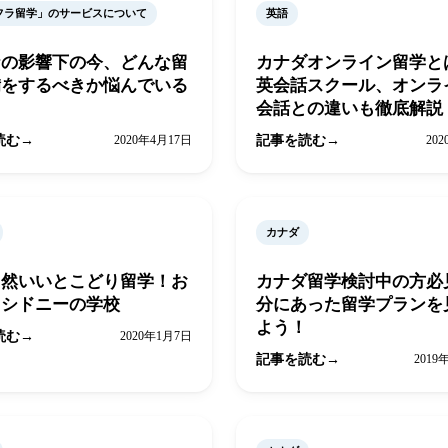
フラ留学」のサービスについて
英語
ナの影響下の今、どんな留
カナダオンライン留学
備をするべきか悩んでいる
英会話スクール、オンラ
会話との違いも徹底解説
読む
2020年4月17日
記事を読む
20
カナダ
自然いいとこどり留学！お
カナダ留学検討中の方必
メシドニーの学校
分にあった留学プランを
よう！
読む
2020年1月7日
記事を読む
2019