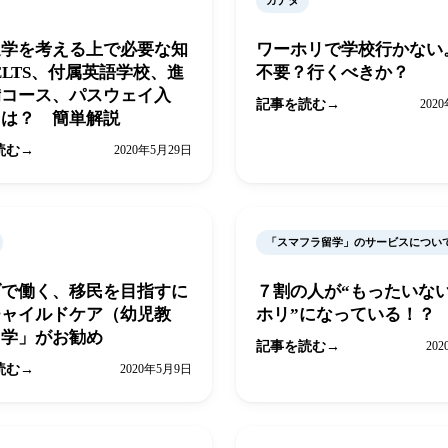
カナダ
進学を考える上で必要な知
ワーホリで学校行かない
ELTS、付属英語学校、進
不要？行くべきか？
備コース、パスウェイ入
記事を読む
202
とは？ 簡単解説
読む
2020年5月29日
「スマフラ留学」のサービスについ
ダで働く、移民を目指すに
７割の人が“もったいな
チャイルドケア（幼児教
ホリ”になっている！？
留学」がお勧め
記事を読む
20
読む
2020年5月9日