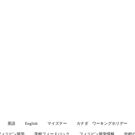
渡航先
▾
キングホリデー
よくある質問
ブログ
ブログ
留学・ワーキングホリデーに役立つ情報をお届けします
英語
English
マイズナー
カナダ ワーキングホリデー
フィリピン留学
学校フィードバック
フィリピン留学情報
中村の