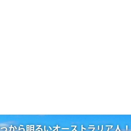
渡航先
▾
キングホリデー
よくある質問
ブログ
オーストラリア留学
福岡からのワーキングホリデー・留学はNPOスマフラ