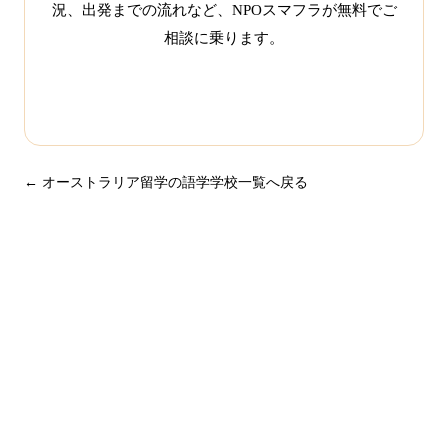
況、出発までの流れなど、NPOスマフラが無料でご
相談に乗ります。
この学校について相談する
← オーストラリア留学の語学学校一覧へ戻る
まずは無料で相談してみません
か？
留学・ワーキングホリデーのことなら何でもお気軽にご相