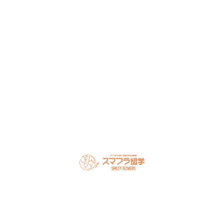
談ください。
NPO法人だから、留学相談は何度でも無料。安心してご相
談ください。
LINEで無料相談
オンライン相談を予約
スマフラとは
留学の流れ
サポート内容