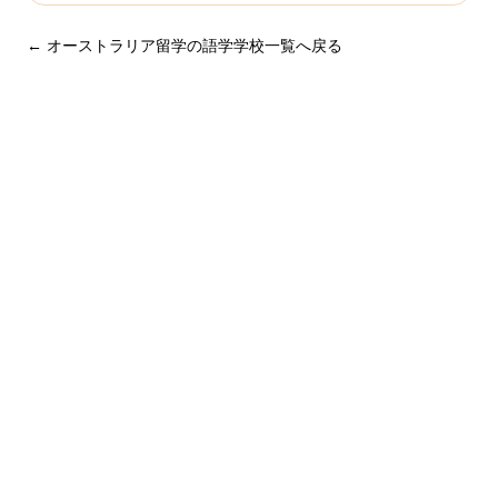
← オーストラリア留学の語学学校一覧へ戻る
まずは無料で相談してみません
か？
留学・ワーキングホリデーのことなら何でもお気軽にご相
談ください。
NPO法人だから、留学相談は何度でも無料。安心してご相
談ください。
LINEで無料相談