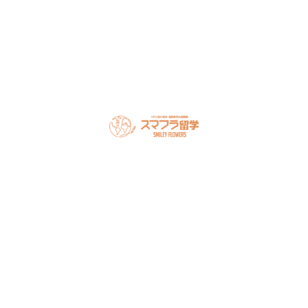
オンライン相談を予約
スマフラとは
留学の流れ
サポート内容
オーストラリア留学
カナダ留学
アメリカ留学
フィリピン留学
セミナー情報
オンライン相談