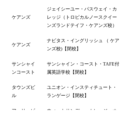
ジェイシーユー・パスウェイ・カ
ケアンズ
レッジ（トロピカルノースクイー
ンズランドテイフ・ケアンズ校）
ナビタス・イングリッシュ （ ケア
ケアンズ
ンズ校)【閉校】
サンシャイ
サンシャイン・コースト・TAFE付
ンコースト
属英語学校【閉校】
タウンズビ
ユニオン・インスティチュート・
ル
ランゲージ【閉校】
アーリービ
ウィットサンデー・カレッジ・オ
ーチ
ブ・イングリッシュ【閉校】
LINEで相談
オンライン予約