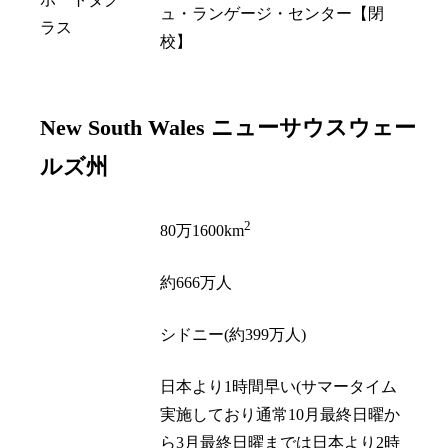
ュ・ランゲージ・センター【閉
ラス
校】
New South Wales
ニューサウスウェー
ルズ州
2
面積
80万1600km
人口
約666万人
州都
シドニー(約399万人)
日本より1時間早い(サマータイム
実施しており通常10月最終日曜か
時差
ら3月最終日曜までは日本より2時