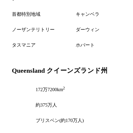
首都特別地域
キャンベラ
ノーザンテリトリー
ダーウィン
タスマニア
ホバート
Queensland
クイーンズランド州
2
面積
172万7200km
人口
約375万人
州都
ブリスベン(約170万人)