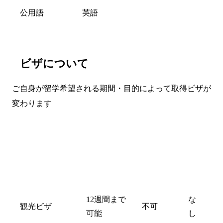
公用語
英語
ビザについて
ご自身が留学希望される期間・目的によって取得ビザが
変わります
年
齢
就学期間
就労
制
限
12週間まで
な
観光ビザ
不可
可能
し