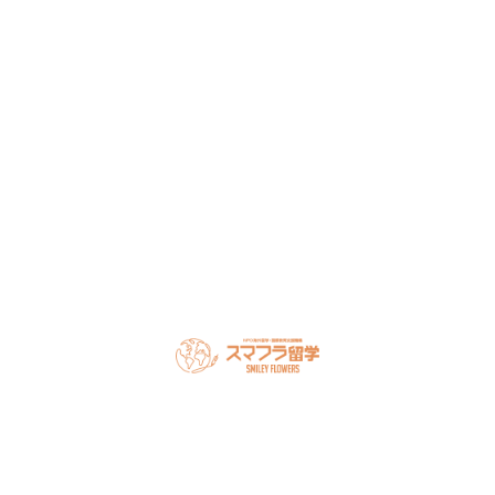
談ください。
NPO法人だから、留学相談は何度でも無料。安心してご相
談ください。
LINEで無料相談
オンライン相談を予約
スマフラとは
留学の流れ
サポート内容