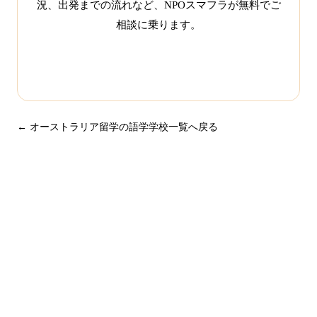
況、出発までの流れなど、NPOスマフラが無料でご
相談に乗ります。
この学校について相談する
← オーストラリア留学の語学学校一覧へ戻る
まずは無料で相談してみません
か？
留学・ワーキングホリデーのことなら何でもお気軽にご相