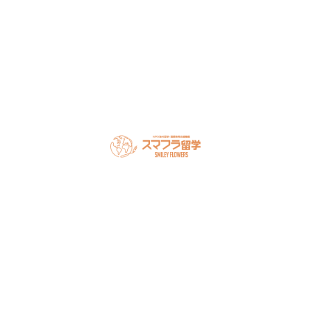
LINEで無料相談
オンライン相談を予約
スマフラとは
留学の流れ
サポート内容
オーストラリア留学
カナダ留学
アメリカ留学
フィリピン留学
セミナー情報