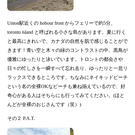
Union駅近くの hobour front からフェリーで約5分、
toronto island と呼ばれる小さな島があります。夏に行く
と最高にきれいで、カナダの自然を肌で感じることがで
きます！青い空と木々の緑のコントラストの中、黒鳥が
優雅にゆったりと泳いでいます。トロントの都会さや
日々の忙しさを一瞬すべて忘れ去り、ゆったりと一息リ
ラックスできるところです。ちなみにネイキッドビーチ
という名の全裸OKなビーチも兼ね揃えているので、好
奇心がある人はそちらにも行ってみてください。(ほと
んどが全裸のおじさんです（笑）)
その２ P.A.T.