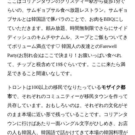
ここはコリアンタウンのクリスティー駅から徒歩1分ぐ
らいの、サムギョプサル食べ放題レストラン。サムギョ
プサルとは韓国語で豚バラのことで、お肉をBBQにし
ていただきます。頼み放題、時間無制限でさらにサイド
ディッシュのキムチやナムル、スープとご飯もついてき
てボリューム満点です♡ 韓国人の友達とのFarewell
Party(お別れ会)はここで決まり！お腹いっぱい食べれ
て、チップと税含めて19$ぐらいです。ここに来たら満
足できること間違いなしです。
トロントは100以上の移民でなりたっている
モザイク都
市
で、それぞれのコミュニティーが移民タウンを作って
共存しています。おもしろいのは、それぞれの文化がそ
のまま本場に近い形で残っていることです。コリアンタ
ウンに行けばあたり一面ハングル文字がひしめき、お店
の人も韓国人、韓国語で話かけてきて本場の韓国料理が