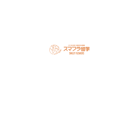
オンライン相談を予約
スマフラとは
留学の流れ
サポート内容
オーストラリア留学
カナダ留学
アメリカ留学
フィリピン留学
セミナー情報
オンライン相談
お申し込み