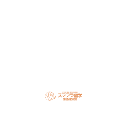
談ください。
NPO法人だから、留学相談は何度でも無料。安心してご相
談ください。
LINEで無料相談
オンライン相談を予約
スマフラとは
留学の流れ