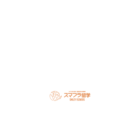
NPO法人だから、留学相談は何度でも無料。安心してご相
談ください。
LINEで無料相談
オンライン相談を予約
スマフラとは
留学の流れ
サポート内容
オーストラリア留学