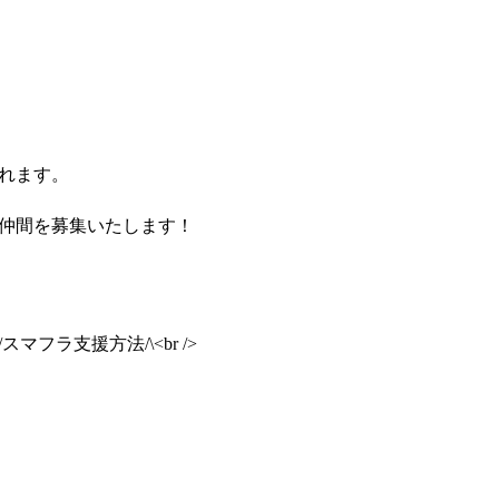
れます。
仲間を募集いたします！
/支援方法/スマフラ支援方法/\
<br />