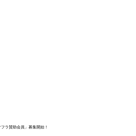
渡航先
▾
キングホリデー
よくある質問
ブログ
ブログ
5年8月より「スマフラ賛助会員」募
2015年8月8日
「スマフラ賛助会員」募集開始！