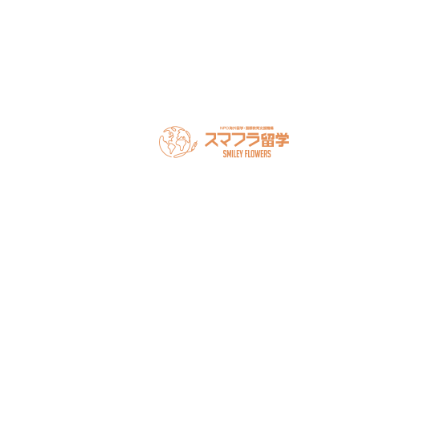
オンライン相談を予約
スマフラとは
留学の流れ
サポート内容
オーストラリア留学
カナダ留学
アメリカ留学
フィリピン留学
セミナー情報
オンライン相談
お申し込み