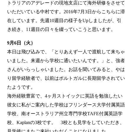
トラリアのアデレードの現地支店にて海外研修をさせて
いただいている中村です。2016年7月3日からこちらに滞
在しています。先週
10週目
の様子をUpしましたが、引
き続き、11週目の日々を綴っていこうと思います。
9月6日（火）
本日は飛び込みで、「とりあえず一人で渡航して来ちゃ
いました。来週から学校に通いたいんです。」と、強者
さんがいらっしゃいました。お話を聞いてみると、やは
り留学経験者で、以前はポルトガルに長期留学されてい
たようです。
海外経験豊富で、4ヶ月ストイックに英語を勉強したい
彼女に私がご案内した学校は
フリンダース大学付属英語
学校
、
南オーストラリア州立専門学校TAFE付属英語学
校
、
Kaplan
の3校です。 3校とも見学をしていただき、
見学後にまたご来社いただくことになりました。