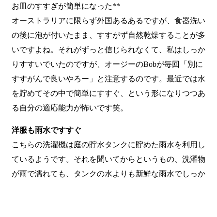
お皿のすすぎが簡単になった**
オーストラリアに限らず外国あるあるですが、食器洗い
の後に泡が付いたまま、すすがず自然乾燥することが多
いですよね。それがずっと信じられなくて、私はしっか
りすすいでいたのですが、オージーのBobが毎回「別に
すすがんで良いやろー」と注意するのです。最近では水
を貯めてその中で簡単にすすぐ、という形になりつつあ
る自分の適応能力が怖いです笑。
洋服も雨水ですすぐ
こちらの洗濯機は庭の貯水タンクに貯めた雨水を利用し
ているようです。それを聞いてからというもの、洗濯物
が雨で濡れても、タンクの水よりも新鮮な雨水でしっか
りすすぎができたーという感覚になりました笑。これも
LINEで相談
オンライン予約
乾燥して水不足の大陸ならではの感覚なのでしょうが、