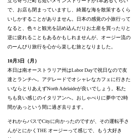
立ち寄った町も短いメインストリートが1本あるくらい
で、お店も閉まっていますし、綺麗な海を散策するくら
いしかすることがありません。日本の感覚の小旅行って
なると、色々と観光を詰め込んだりお土産を買ったりと
逆に疲れることもあるかもしれませんが、オージー流の
のーんびり旅行を心から楽しむ旅となりました。
10月3日（月）
本日は南オーストラリア州はLabor Dayで祝日なので友
達とランチへ。アデレードでオシャレなカフェに行きた
いならとりあえずNorth Adelaideが良いでしょう。私た
ちも良い感じのイタリアンへ。おしゃべりに夢中で2時
間があっという間に過ぎ去ります。
それからバスでCityに向かったのですが、その運転手さ
んがとにかくTHE オージーって感じで、もう大好き