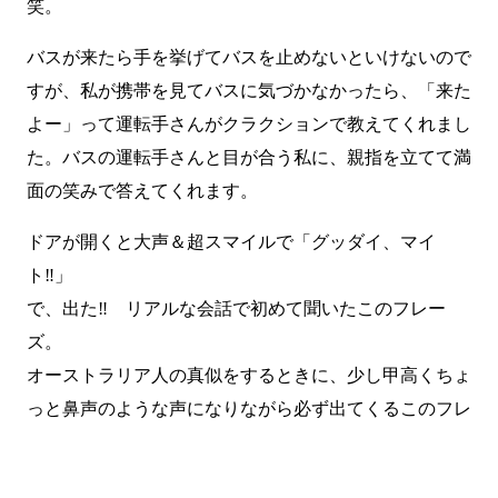
笑。
バスが来たら手を挙げてバスを止めないといけないので
すが、私が携帯を見てバスに気づかなかったら、「来た
よー」って運転手さんがクラクションで教えてくれまし
た。バスの運転手さんと目が合う私に、親指を立てて満
面の笑みで答えてくれます。
ドアが開くと大声＆超スマイルで「グッダイ、マイ
ト‼」
で、出た‼ リアルな会話で初めて聞いたこのフレー
ズ。
オーストラリア人の真似をするときに、少し甲高くちょ
っと鼻声のような声になりながら必ず出てくるこのフレ
ーズを言われて、私も笑いが止まりません。
LINEで相談
オンライン予約
ちなみにオーストラリアには乗客がまだ歩いていてもバ