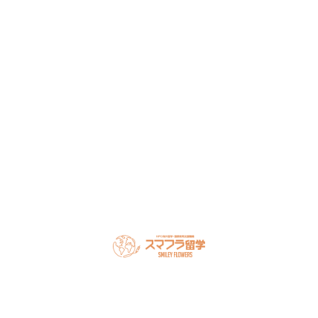
留学・ワーキングホリデーのことなら何でもお気軽にご相
談ください。
NPO法人だから、留学相談は何度でも無料。安心してご相
談ください。
LINEで無料相談
オンライン相談を予約
スマフラとは
留学の流れ