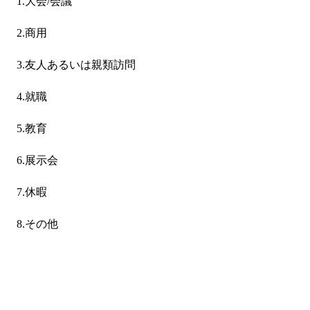
1.大会/会議
2.商用
3.友人あるいは親類訪問
4.就職
5.教育
6.展示会
7.休暇
8.その他