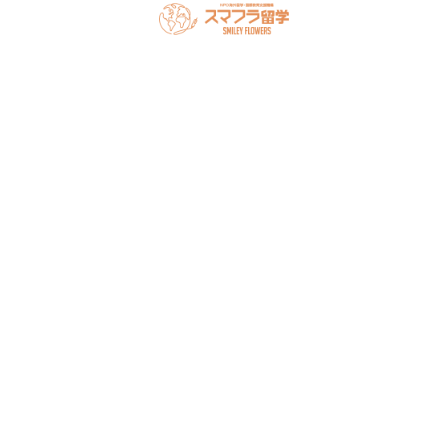
スマフラとは
留学の流れ
サポート内容
オーストラリア留学
カナダ留学
アメリカ留学
フィリピン留学
セミナー情報
オンライン相談
お申し込み
よくある質問
ブログ
お問い合わせ
アクセス
法人概要