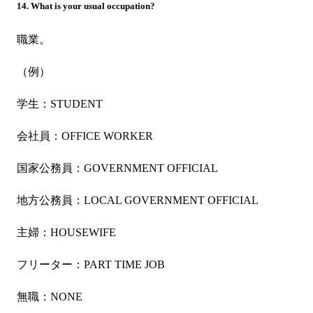
14. What is your usual occupation?
職業。
（例）
学生：STUDENT
会社員：OFFICE WORKER
国家公務員：GOVERNMENT OFFICIAL
地方公務員：LOCAL GOVERNMENT OFFICIAL
主婦：HOUSEWIFE
フリーター：PART TIME JOB
無職：NONE