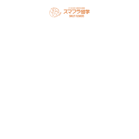
スマフラとは
留学の流れ
サポート内容
オーストラリア留学
カナダ留学
アメリカ留学
フィリピン留学
セミナー情報
オンライン相談
お申し込み
よくある質問
ブログ
お問い合わせ
アクセス