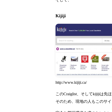
Kijiji
http://www.kijiji.ca/
このCraiglist、そしてkij
そのため、現地の人もこのサイ