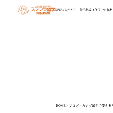
NPO法人だから、留学相談は何度でも無料
HOME
スマフラ留学とは
休学留学
ワー
HOME
>
ブログ
> カナダ留学で使える