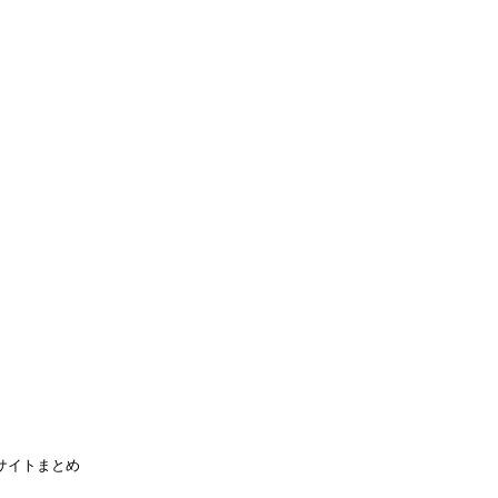
渡航先
▾
キングホリデー
よくある質問
ブログ
ブログ
カナダ留学で使えるサイトまと
2016年11月5日
サイトまとめ